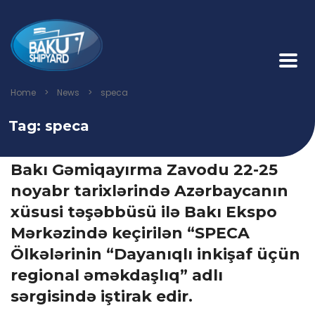
Home
>
News
>
speca
Tag:
speca
Bakı Gəmiqayırma Zavodu 22-25
noyabr tarixlərində Azərbaycanın
xüsusi təşəbbüsü ilə Bakı Ekspo
Mərkəzində keçirilən “SPECA
Ölkələrinin “Dayanıqlı inkişaf üçün
regional əməkdaşlıq” adlı
sərgisində iştirak edir.