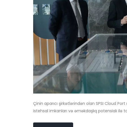
Çinin aparıcı şirkətlərindən olan SPSI Cloud 
istehsal imkanları və əməkdaşlıq potensialı ilə ta