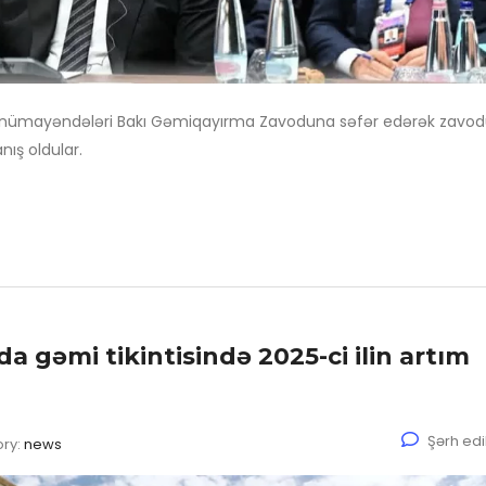
Port nümayəndələri Bakı Gəmiqayırma Zavoduna səfər edərək zavo
nış oldular.
gəmi tikintisində 2025-ci ilin artım
Şərh ed
ry:
news