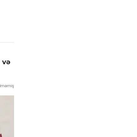
 və
ilməmiş