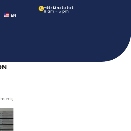
+99412 446 49 46
8 am – 5 pm
EN
ON
ilməmiş