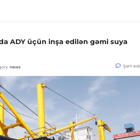
a ADY üçün inşa edilən gəmi suya
Şərh ed
gory:
news