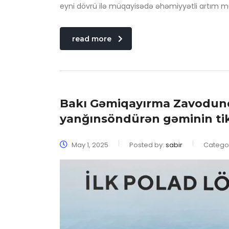
eyni dövrü ilə müqayisədə əhəmiyyətli artım m
read more
Bakı Gəmiqayırma Zavodunda
yanğınsöndürən gəminin tikin
May 1, 2025
Posted by:
sabir
Catego