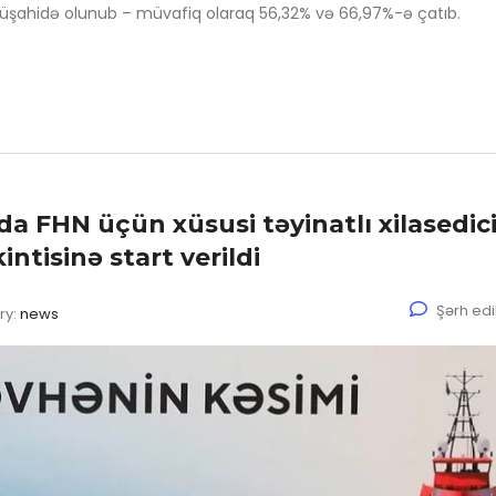
üşahidə olunub – müvafiq olaraq 56,32% və 66,97%-ə çatıb.
 FHN üçün xüsusi təyinatlı xilasedici
tisinə start verildi
Şərh ed
ry:
news