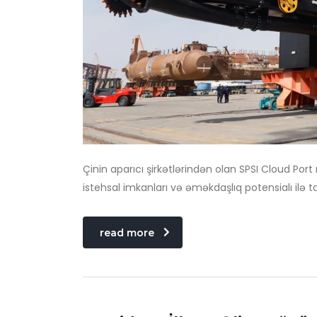
Çinin aparıcı şirkətlərindən olan SPSI Cloud 
istehsal imkanları və əməkdaşlıq potensialı ilə ta
read more