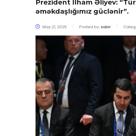
Prezident İlham Əliyev: “Tür
əməkdaşlığımız güclənir”.
May 21, 2025
Posted by:
sabir
Categ