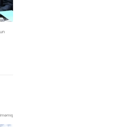
dun
ilməmiş