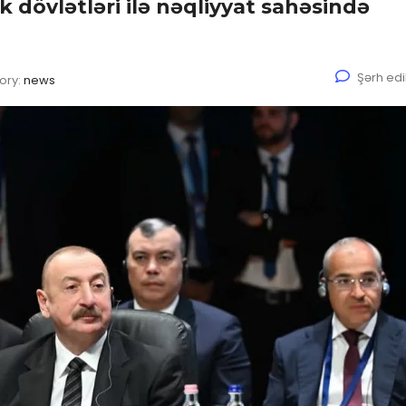
k dövlətləri ilə nəqliyyat sahəsində
Şərh ed
ory:
news