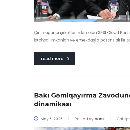
Çinin aparıcı şirkətlərindən olan SPSI Cloud 
istehsal imkanları və əməkdaşlıq potensialı ilə ta
read more
Bakı Gəmiqayırma Zavodunda 
dinamikası
May 6, 2025
Posted by:
sabir
Catego