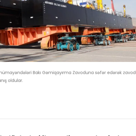
Port nümayəndələri Bakı Gəmiqayırma Zavoduna səfər edərək zavo
nış oldular.