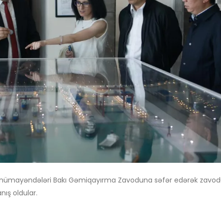
Port nümayəndələri Bakı Gəmiqayırma Zavoduna səfər edərək zavo
nış oldular.