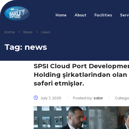
Home
About
Facilities
Serv
Home
>
News
>
news
Tag:
news
SPSI Cloud Port Developme
Holding şirkətlərindən ola
səfəri etmişlər.
July 7, 2025
Posted by:
sabir
Catego