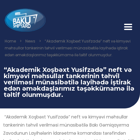
Home
>
News
>
“Akademik Xoşbəxt Yusifzadə” neft və kimyəvi
məhsullar tankerinin təhvil verilməsi münasibətilə layihədə iştirak
edən əməkdaşlarımız təşəkkürnamə ilə təltif olunmuşdur.
“Akademik Xoşbəxt Yusifzadə” neft və
kimyəvi məhsullar tankerinin təhvil
verilməsi münasibətilə layihədə iştirak
edən əməkdaşlarımız təşəkkürnamə ilə
təltif olunmuşdur.
“Akademik Xoşbəxt Yusifzadə” neft və kimyəvi məhsullar
tankerinin təhvil verilməsi münasibətilə Bakı Gəmiqayırma
Zavodunun Layihələrin İdarəetmə komandası tərəfindən