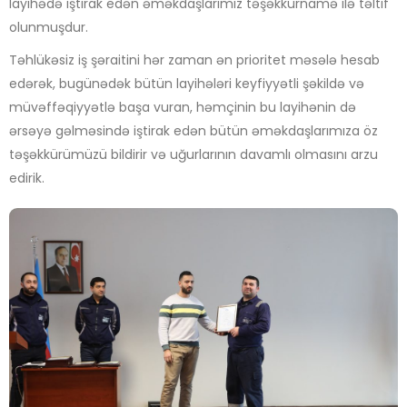
layihədə iştirak edən əməkdaşlarımız təşəkkürnamə ilə təltif
olunmuşdur.
Təhlükəsiz iş şəraitini hər zaman ən prioritet məsələ hesab
edərək, bugünədək bütün layihələri keyfiyyətli şəkildə və
müvəffəqiyyətlə başa vuran, həmçinin bu layihənin də
ərsəyə gəlməsində iştirak edən bütün əməkdaşlarımıza öz
təşəkkürümüzü bildirir və uğurlarının davamlı olmasını arzu
edirik.