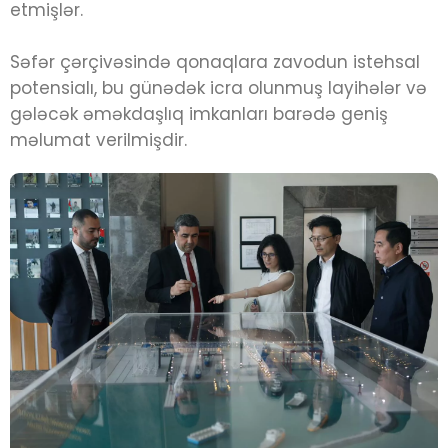
etmişlər.
Səfər çərçivəsində qonaqlara zavodun istehsal
potensialı, bu günədək icra olunmuş layihələr və
gələcək əməkdaşlıq imkanları barədə geniş
məlumat verilmişdir.