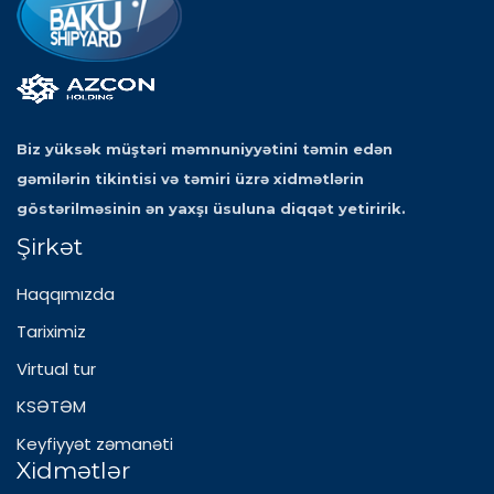
Biz yüksək müştəri məmnuniyyətini təmin edən
gəmilərin tikintisi və təmiri üzrə xidmətlərin
göstərilməsinin ən yaxşı üsuluna diqqət yetiririk.
Şirkət
Haqqımızda
Tariximiz
Virtual tur
KSƏTƏM
Keyfiyyət zəmanəti
Xidmətlər