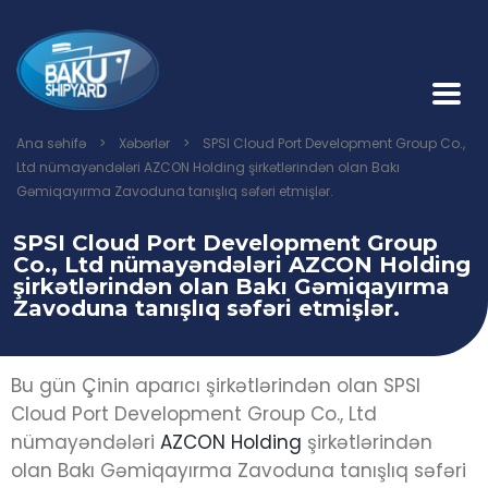
Ana səhifə
>
Xəbərlər
>
SPSI Cloud Port Development Group Co.,
Ltd nümayəndələri AZCON Holding şirkətlərindən olan Bakı
Gəmiqayırma Zavoduna tanışlıq səfəri etmişlər.
SPSI Cloud Port Development Group
Co., Ltd nümayəndələri AZCON Holding
şirkətlərindən olan Bakı Gəmiqayırma
Zavoduna tanışlıq səfəri etmişlər.
Bu gün Çinin aparıcı şirkətlərindən olan SPSI
Cloud Port Development Group Co., Ltd
nümayəndələri
AZCON Holding
şirkətlərindən
olan Bakı Gəmiqayırma Zavoduna tanışlıq səfəri