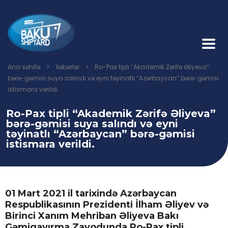
Ana səhifə
>
Xəbərlər
>
Ro-Pax tipli “Akademik Zərifə Əliyeva”
bərə-gəmisi suya salındı və eyni təyinatlı “Azərbaycan” bərə-gəmisi
istismara verildi.
Ro-Pax tipli “Akademik Zərifə Əliyeva”
bərə-gəmisi suya salındı və eyni
təyinatlı “Azərbaycan” bərə-gəmisi
istismara verildi.
01 Mart 2021 il tarixində Azərbaycan
Respublikasının Prezidenti İlham Əliyev və
Birinci Xanım Mehriban Əliyeva Bakı
Gəmiqayırma Zavodunda Ro-Pax tipli