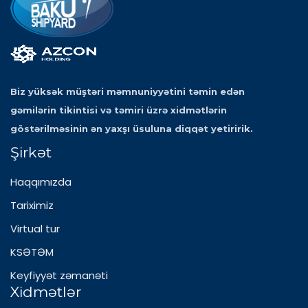
Biz yüksək müştəri məmnuniyyətini təmin edən
gəmilərin tikintisi və təmiri üzrə xidmətlərin
göstərilməsinin ən yaxşı üsuluna diqqət yetiririk.
Şirkət
Haqqımızda
Tariximiz
Virtual tur
KSƏTƏM
Keyfiyyət zəmanəti
Xidmətlər