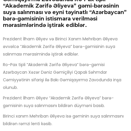
“Akademik Zərifə Əliyeva” gəmi-bərəsinin
suya salınması və eyni təyinatlı “Azərbaycan”
bərə-gəmisinin istismara verilməsi
mərasimlərində iştirak ediblər.
Prezident İlham Əliyev və Birinci Xanım Mehriban Əliyeva
əvvəlcə “Akademik Zərifə Əliyeva” bərə-gəmisinin suya
salınması mərasimində iştirak ediblər.
Ro-Pax tipli “Akademik Zərifə Əliyeva” bərə-gəmisi
Azərbaycan Xəzər Dəniz Gəmiçiliyi Qapalı Səhmdar
Cəmiyyətinin sifarişi ilə Bakı Gəmiqayırma Zavodunda inşa
olunub.
Prezident İlham Əliyev “Akademik Zərifə Əliyeva” bərə-
gəmisinin suya salınmasını bildirən düyməni basıb.
Birinci xanım Mehriban Əliyeva isə gəminin suya salınmasını
bildirən rəmzi lenti kəsib.