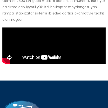
Gəmilər 2600 kVt gücə malik iki ədəd əsas mühərrik, 188 t yük
qaldırma qabiliyyətli yük lifti, helikopter meydançası, yan
rampa, stabilizator sistemi, iki ədəd dartıcı lokomotivlə təchiz
olunmuşdur.