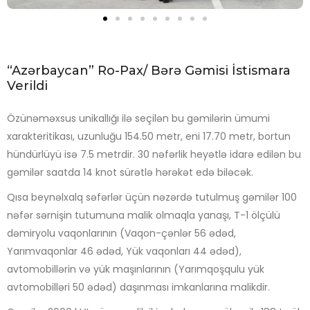
“Azərbaycan” Ro-Pax/ Bərə Gəmisi İstismara
Verildi
Özünəməxsus unikallığı ilə seçilən bu gəmilərin ümumi
xarakteritikası, uzunluğu 154.50 metr, eni 17.70 metr, bortun
hündürlüyü isə 7.5 metrdir. 30 nəfərlik heyətlə idarə edilən bu
gəmilər saatda 14 knot sürətlə hərəkət edə biləcək.
Qısa beynəlxalq səfərlər üçün nəzərdə tutulmuş gəmilər 100
nəfər sərnişin tutumuna malik olmaqla yanaşı, T-1 ölçülü
dəmiryolu vaqonlarının (Vaqon-çənlər 56 ədəd,
Yarımvaqonlar 46 ədəd, Yük vaqonları 44 ədəd),
avtomobillərin və yük maşınlarının (Yarımqoşqulu yük
avtomobilləri 50 ədəd) daşınması imkanlarına malikdir.