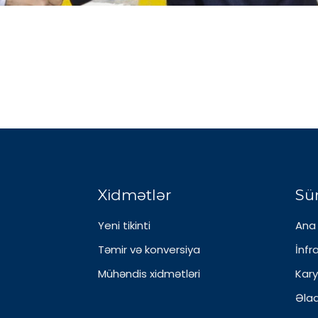
Xidmətlər
Sür
Yeni tikinti
Ana 
Təmir və konversiya
İnfr
Mühəndis xidmətləri
Kar
Əla