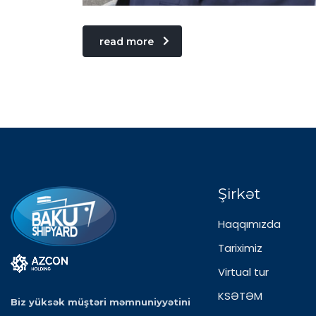
read more
Şirkət
Haqqımızda
Tariximiz
Virtual tur
KSƏTƏM
Biz yüksək müştəri məmnuniyyətini