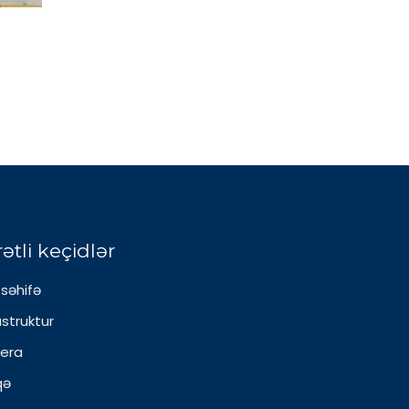
ətli keçidlər
səhifə
astruktur
yera
qə