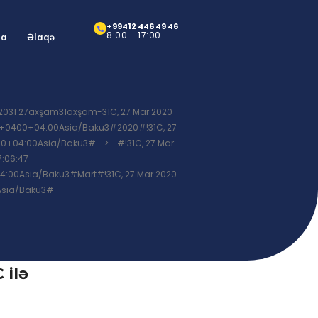
+99412 446 49 46
8:00 - 17:00
ra
Əlaqə
02031 27axşam31axşam-31C, 27 Mar 2020
7 +0400+04:00Asia/Baku3#2020#!31C, 27
0400+04:00Asia/Baku3#
>
#!31C, 27 Mar
:06:47
4:00Asia/Baku3#Mart#!31C, 27 Mar 2020
0Asia/Baku3#
 ilə