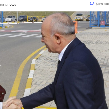
Şərh ed
gory:
news