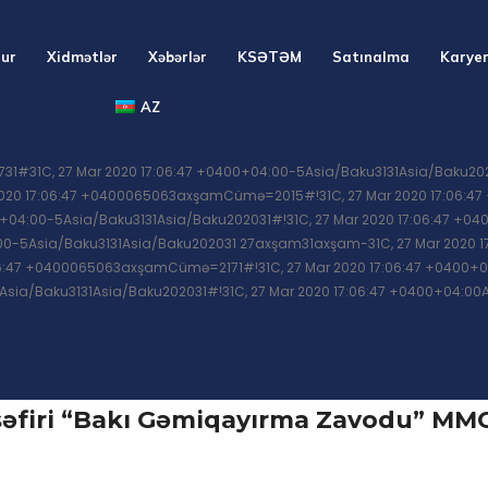
tur
Xidmətlər
Xəbərlər
KSƏTƏM
Satınalma
Karye
AZ
4731#31C, 27 Mar 2020 17:06:47 +0400+04:00-5Asia/Baku3131Asia/Baku2
2020 17:06:47 +0400065063axşamCümə=2015#!31C, 27 Mar 2020 17:06:4
00+04:00-5Asia/Baku3131Asia/Baku202031#!31C, 27 Mar 2020 17:06:47 +
:00-5Asia/Baku3131Asia/Baku202031 27axşam31axşam-31C, 27 Mar 2020 17
6:47 +0400065063axşamCümə=2171#!31C, 27 Mar 2020 17:06:47 +0400+0
5Asia/Baku3131Asia/Baku202031#!31C, 27 Mar 2020 17:06:47 +0400+04:0
əfiri “Bakı Gəmiqayırma Zavodu” MMC